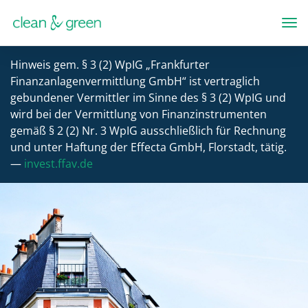
To
Hinweis gem. § 3 (2) WpIG „Frankfurter
Finanzanlagenvermittlung GmbH“ ist vertraglich
gebundener Vermittler im Sinne des § 3 (2) WpIG und
wird bei der Vermittlung von Finanzinstrumenten
gemäß § 2 (2) Nr. 3 WpIG ausschließlich für Rechnung
und unter Haftung der Effecta GmbH, Florstadt, tätig.
—
invest.ffav.de